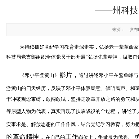
——州科技
来源：
发布时
为持续抓好党纪学习教育走深走实，弘扬老一辈革命家
科技局党支部组织全体党员干部开展
"
弘扬先辈精神，汲取奋
影片，
《邓小平登黄山》
通过讲述邓小平在鳌鱼峰与
游黄山的四天经历，反映了邓小平体察民意、倾听民声、和
于冲破观念束缚，敢闯敢试，坚持走改革开放之路的勇气和
，
等原型人物为代表，真实再现了扶眉战役的全过程
讲述了
实事求是、解放思想的工作作风，结合党纪学习教育，努力
的革命精神，
工作
、
在自己的
岗位上，争做最为优秀