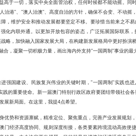
利益高于一切，落实中央全面管治权，任何时候都不能动摇。同时
港人治港"、"澳人治澳"、高度自治的方针，确保不会变、不动
保障，维护安全和推动发展都要坚定不移。要珍惜当前来之不易
强化内联外通。以更加开放包容的姿态，广泛拓展国际联系，提
展战略，加快融入国家发展大局，在构建新发展格局中更好扮演
融合，凝聚一切积极力量，画出海内外支持"一国两制"事业的最
进强国建设、民族复兴伟业的关键时期，"一国两制"实践也
"实践的重要使命。新一届澳门特别行政区政府要团结带领社会各
量发展新局面。在这里，我提4点希望。
身优势和资源禀赋，精准定位、聚焦重点，完善产业发展规划
澳门经济高度协同、规则深度衔接，各类要素跨境流动高效便