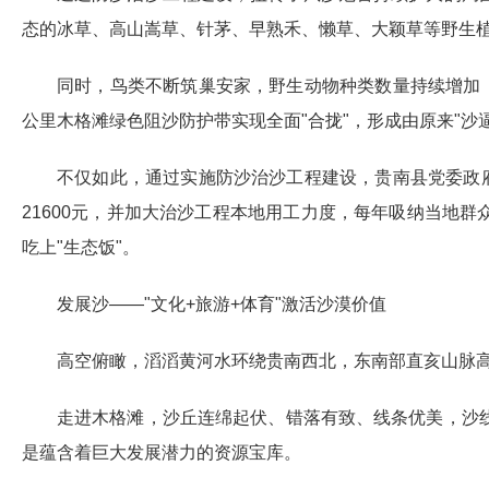
态的冰草、高山嵩草、针茅、早熟禾、懒草、大颖草等野生
同时，鸟类不断筑巢安家，野生动物种类数量持续增加
公里木格滩绿色阻沙防护带实现全面"合拢"，形成由原来"沙逼
不仅如此，通过实施防沙治沙工程建设，贵南县党委政
21600元，并加大治沙工程本地用工力度，每年吸纳当地群众
吃上"生态饭"。
发展沙——"文化+旅游+体育"激活沙漠价值
高空俯瞰，滔滔黄河水环绕贵南西北，东南部直亥山脉高
走进木格滩，沙丘连绵起伏、错落有致、线条优美，沙
是蕴含着巨大发展潜力的资源宝库。