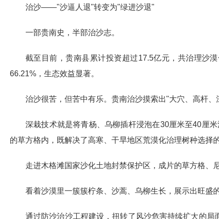
治沙——"沙逼人退"转变为"绿进沙退"
一部贵南史，半部治沙志。
截至目前，贵南县累计投资超过17.5亿元，共治理沙漠化
66.21%，生态效益显著。
治沙很苦，但苦中有乐。贵南治沙摸索出"大穴、高杆、
深栽技术就是将青杨、乌柳插杆浸泡在30厘米至40厘
的草方格内，既解决了高寒、干旱地区荒漠化治理树种选择
走进木格滩国家沙化土地封禁保护区，成片的草方格、
看着沙漠里一簇簇柠条、沙蒿、乌柳生长，展示出旺盛
通过防沙治沙工程建设，扭转了风沙危害持续扩大的局