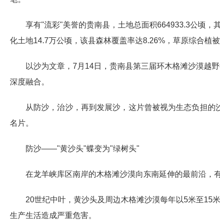
享有"流彩"美誉的贵南县，土地总面积664933.3公
化土地14.7万公顷，该县森林覆盖率达8.26%，草原综合
以沙为文章，7月14日，贵南县第三届环木格滩沙漠越
深度融合。
从防沙，治沙，再到发展沙，这片曾被视为生态负担的
名片。
防沙——"黄沙头"蝶变为"绿树头"
在龙羊峡库区南岸的木格滩沙漠向东南延伸的最前沿，有
20世纪中叶，黄沙头及周边木格滩沙漠每年以5米至1
生产生活造成严重危害。