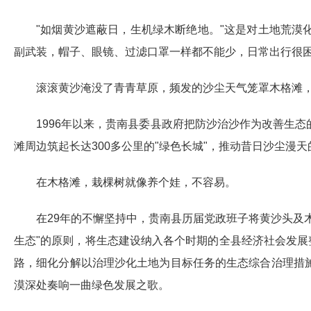
"如烟黄沙遮蔽日，生机绿木断绝地。"这是对土地荒
副武装，帽子、眼镜、过滤口罩一样都不能少，日常出行很
滚滚黄沙淹没了青青草原，频发的沙尘天气笼罩木格滩
1996年以来，贵南县委县政府把防沙治沙作为改善生
滩周边筑起长达300多公里的"绿色长城"，推动昔日沙尘漫天
在木格滩，栽棵树就像养个娃，不容易。
在29年的不懈坚持中，贵南县历届党政班子将黄沙头及
生态"的原则，将生态建设纳入各个时期的全县经济社会发展
路，细化分解以治理沙化土地为目标任务的生态综合治理措
漠深处奏响一曲绿色发展之歌。