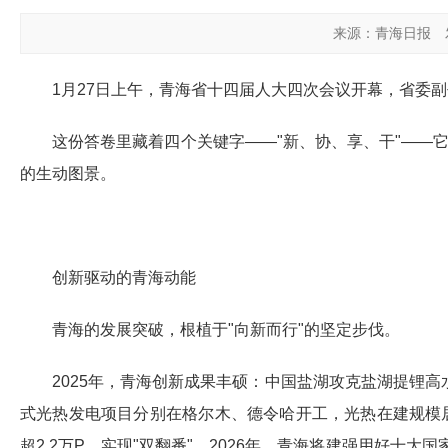
来源：青海日报
1月27日上午，青海省十四届人大四次会议开幕，省委
这份答卷里藏着四个关键字
——
"新、协、享、干"
——
它
的生动图景
。
创新驱动的青海动能
青海的发展突破，根植于"向新而行"的坚定步伐。
2025年，青海创新成果丰硕：中国盐湖攻克盐湖提锂高
式光热发电项目分别在格尔木、德令哈开工，光热在建规模
超2.2万P，实现"双翻番"。2026年，青海将建强用好十