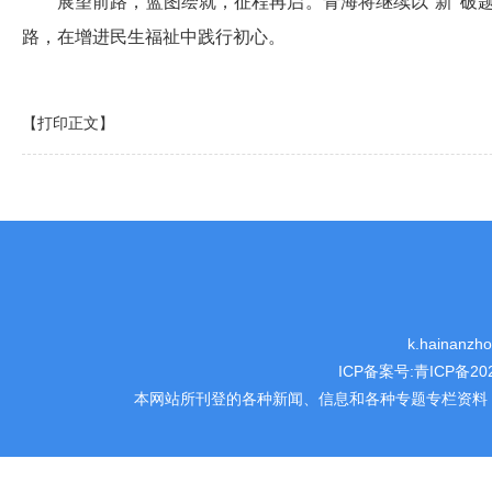
展望前路，蓝图绘就，征程再启。青海将继续以"新"破题
路，在增进民生福祉中践行初心。
【打印正文】
k.hainanz
ICP备案号:
青ICP备202
本网站所刊登的各种新闻、信息和各种专题专栏资料