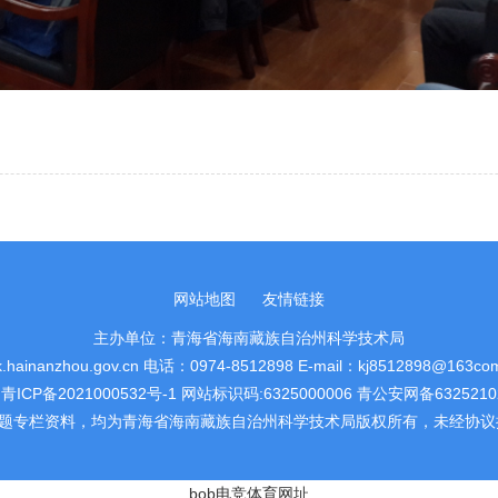
网站地图
友情链接
主办单位：青海省海南藏族自治州科学技术局
k.hainanzhou.gov.cn 电话：0974-8512898 E-mail：kj8512898@163co
:
青ICP备2021000532号-1
网站标识码:6325000006
青公安网备63252102
题专栏资料，均为青海省海南藏族自治州科学技术局版权所有，未经协议
bob电竞体育网址