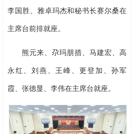
李国胜、雅卓玛杰和秘书长赛尔桑在
主席台前排就座。
熊元来、尕玛朋措、马建宏、高
永红、刘燕、王峰、更登加、孙军
霞、张德显、李伟在主席台就座。