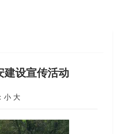
安建设宣传活动
：
小
大