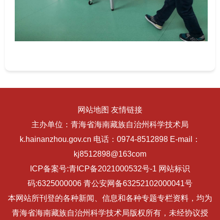
网站地图
友情链接
主办单位：青海省海南藏族自治州科学技术局
k.hainanzhou.gov.cn 电话：0974-8512898 E-mail：
kj8512898@163com
ICP备案号:
青ICP备2021000532号-1
网站标识
码:6325000006
青公安网备63252102000041号
本网站所刊登的各种新闻、信息和各种专题专栏资料，均为
青海省海南藏族自治州科学技术局版权所有，未经协议授