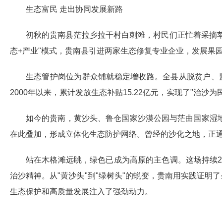
生态富民 走出协同发展新路
初秋的贵南县茫拉乡拉干村白刺滩，村民们正忙着采摘苹
态+产业"模式，贵南县引进两家生态修复专业企业，发展果园
生态管护岗位为群众铺就稳定增收路。全县从脱贫户、监
2000年以来，累计发放生态补贴15.22亿元，实现了"治沙
如今的贵南，黄沙头、鲁仓国家沙漠公园与茫曲国家湿
在此叠加，形成立体化生态防护网络。曾经的沙化之地，正通
站在木格滩远眺，绿色已成为高原的主色调。这场持续2
治沙精神。从"黄沙头"到"绿树头"的蜕变，贵南用实践证明
生态保护和高质量发展注入了强劲动力。