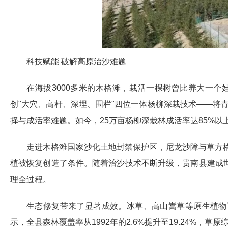
科技赋能 破解高原治沙难题
在海拔3000多米的木格滩，栽活一棵树曾比养大一
创"大穴、高杆、深埋、围栏"四位一体杨柳深栽技术——将青
择与成活率难题。如今，25万亩杨柳深栽林成活率达85%以
走进木格滩国家沙化土地封禁保护区，尼龙沙障与草方格
植被恢复创造了条件。随着治沙技术不断升级，贵南县建成
理全过程。
生态修复带来了显著成效。冰草、高山嵩草等原生植物
示，全县森林覆盖率从1992年的2.6%提升至19.24%，草原