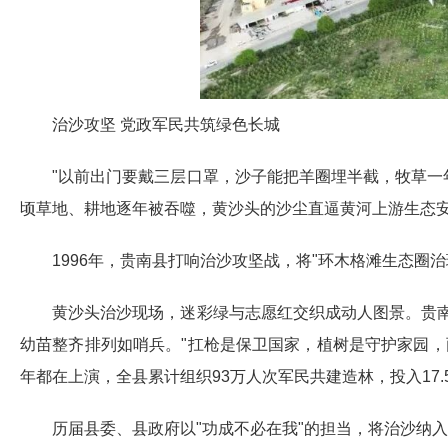
治沙攻坚 党政军民共筑绿色长城
"以前出门要戴三层口罩，沙子能把羊圈埋半截，牧草一年
顷草地、耕地逐年被吞噬，黄沙头的沙尘直逼黄河上游生态
1996年，贵南县打响治沙攻坚战，将"环木格滩生态圈
黄沙头治沙现场，迷彩绿与志愿红交织成动人图景。贵南
幼苗整齐排列如哨兵。"扛枪是保卫国家，植树是守护家园，
年都在上演，全县累计组织93万人次军民共建造林，投入17.
历届县委、县政府以"功成不必在我"的担当，将治沙纳