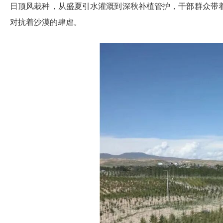
日顶风栽种，从盛夏引水灌溉到深秋补植管护，干部群众带
对抗着沙漠的肆虐。