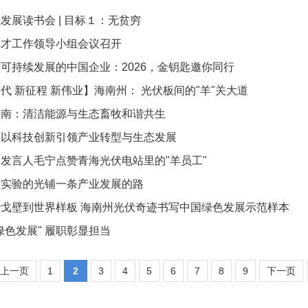
发展读书会 | 目标１：无贫穷
人才工作领导小组会议召开
可持续发展的中国企业：2026，金钥匙邀你同行
代 新征程 新伟业】海南州： 光伏板间的"羊"关大道
海南：清洁能源与生态畜牧和谐共生
：以科技创新引领产业转型与生态发展
发言人毛宁点赞青海光伏电站里的"羊员工"
技实验的光铺一条产业发展的路
戈壁到世界样板 海南州光伏奇迹书写中国绿色发展示范样本
绿色发展" 履职彰显担当
上一页
1
2
3
4
5
6
7
8
9
下一页